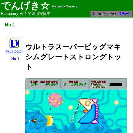
でんげき☆
Network Service
Raspberry Pi 4 で運用実験中
No.1
ウルトラスーパービッグマキ
猫山ぽるか
シムグレートストロングトッ
No.1
ト