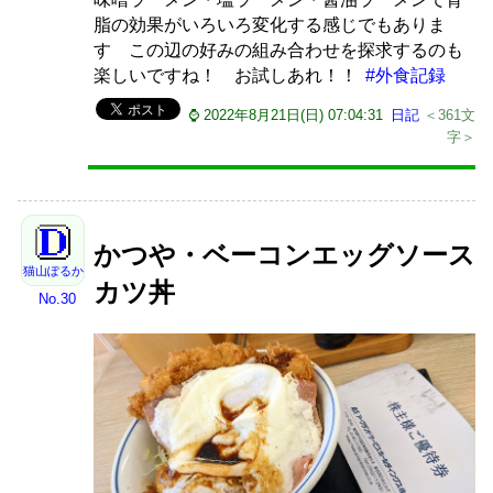
脂の効果がいろいろ変化する感じでもありま
す この辺の好みの組み合わせを探求するのも
楽しいですね！ お試しあれ！！
#外食記録
⌚ 2022年8月21日(日) 07:04:31
日記
＜361文
字＞
かつや・ベーコンエッグソース
猫山ぽるか
カツ丼
No.30