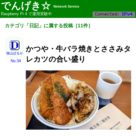
でんげき☆
Network Service
Raspberry Pi 4 で運用実験中
カテゴリ「
日記
」に属する投稿
［
11
件］
かつや・牛バラ焼きとささみタ
猫山ぽるか
レカツの合い盛り
No.34