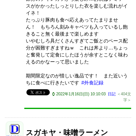
スがかかったしっとりした衣を楽しむ流れがイ
イネ！
たっぷり豚肉も食べ応えあってたまりませ
ん！ もちろん刻みキャベツも入っているし飽
きること無く最後まで楽しめます
いやむしろ具だくさんすぎてご飯とのペース配
分が困難すぎますねｗ これは丼より…ちょっ
と奮発して定食にしたほうが余すとこなく味わ
えるのかなーって思いました
期間限定なのが惜しい逸品です！ また近いう
ちに食べに行きたいです
#外食記録
⌚ 2022年1月16日(日) 10:10:03
日記
＜404文
字＞
スガキヤ・味噌ラーメン