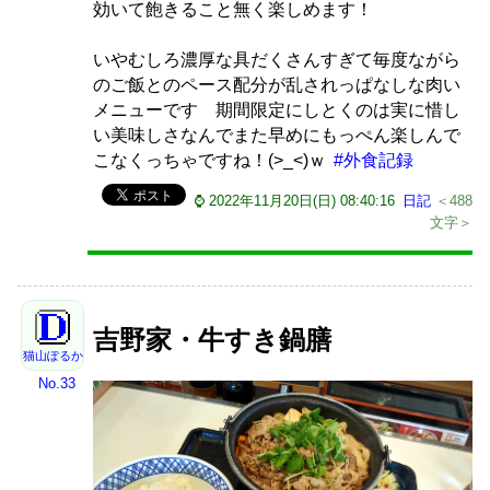
効いて飽きること無く楽しめます！
いやむしろ濃厚な具だくさんすぎて毎度ながら
のご飯とのペース配分が乱されっぱなしな肉い
メニューです 期間限定にしとくのは実に惜し
い美味しさなんでまた早めにもっぺん楽しんで
こなくっちゃですね！(>_<)ｗ
#外食記録
⌚ 2022年11月20日(日) 08:40:16
日記
＜488
文字＞
吉野家・牛すき鍋膳
猫山ぽるか
No.33