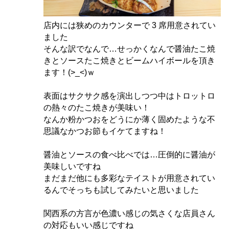
店内には狭めのカウンターで 3 席用意されてい
ました
そんな訳でなんで…せっかくなんで醤油たこ焼
きとソースたこ焼きとビームハイボールを頂き
ます！(>_<)ｗ
表面はサクサク感を演出しつつ中はトロットロ
の熱々のたこ焼きが美味い！
なんか粉かつおをどうにか薄く固めたような不
思議なかつお節もイケてますね！
醤油とソースの食べ比べでは…圧倒的に醤油が
美味しいですね
まだまだ他にも多彩なテイストが用意されてい
るんでそっちも試してみたいと思いました
関西系の方言が色濃い感じの気さくな店員さん
の対応もいい感じですね