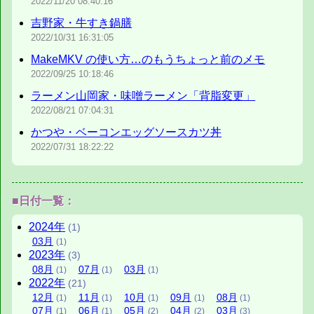
2022/11/20
08:40:16
吉野家・牛すき鍋膳
2022/10/31
16:31:05
MakeMKV の使い方…のもうちょっと前のメモ
2022/09/25
10:18:46
ラーメン山岡家・味噌ラーメン「背脂変更」
2022/08/21
07:04:31
かつや・ベーコンエッグソースカツ丼
2022/07/31
18:22:22
■日付一覧：
2024
年
(1)
03
月
(1)
2023
年
(3)
08
月
07
月
03
月
(1)
(1)
(1)
2022
年
(21)
12
月
11
月
10
月
09
月
08
月
(1)
(1)
(1)
(1)
(1)
07
月
06
月
05
月
04
月
03
月
(1)
(1)
(2)
(2)
(3)