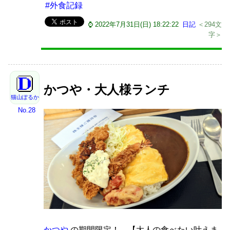
#外食記録
⌚ 2022年7月31日(日) 18:22:22
日記
＜294文
字＞
かつや・大人様ランチ
猫山ぽるか
No.28
かつや
の期間限定！ 【大人の食べたい叶えま