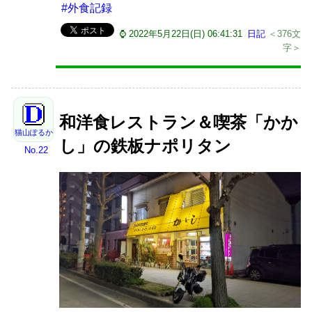
#外食記録
⌚ 2022年5月22日(日) 06:41:31
日記
＜376文
字＞
和洋食レストラン＆喫茶「かか
猫山ぽるか
し」の鉄板ナポリタン
No.22