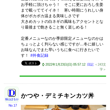
お手軽に頂けちゃう！ そこに更におろし生姜
まで載っててイイネ！ 寒い時期にうれしい身
体がポカポカ温まる美味しさです
大きめカットの白ネギの風味もアクセントとな
り最後まで飽きること無く楽しめる！
定番メニューなのか季節限定メニューなのかは
ちょっとよく判らない感じですが…冬に嬉しい
お味なんでまた早いうちに食べに行きたいで
す！
#外食記録
⌚ 2022年1月23日(日) 05:57:12
日記
＜243文
字＞
かつや・デミチキンカツ丼
猫山ぽるか
No.17