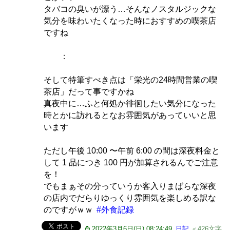
タバコの臭いが漂う…そんなノスタルジックな
気分を味わいたくなった時におすすめの喫茶店
ですね
：
そして特筆すべき点は「栄光の24時間営業の喫
茶店」だって事ですかね
真夜中に…ふと何処か徘徊したい気分になった
時とかに訪れるとなお雰囲気があっていいと思
います
ただし午後 10:00 〜午前 6:00 の間は深夜料金と
して 1 品につき 100 円が加算されるんでご注意
を！
でもまぁその分っていうか客入りまばらな深夜
の店内でだらりゆっくり雰囲気を楽しめる訳な
のですがｗｗ
#外食記録
⌚ 2022年3月6日(日) 08:24:49
日記
＜426文字