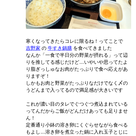
寒くなってきたらコレに限るね！ってことで
吉野家
の
牛すき鍋膳
を食べてきました
なんか「一食で半日分の野菜が摂れる」って辺
りを推してる感じだけど…いやいや思ってたよ
り脂ぎっしゅなお肉がたっぷりで食べ応えがあ
りますぞ！
しかもお肉と野菜がたっぷりなだけでなく〆の
うどんまで入ってるので満足感が大きいです
これが濃い目のタレでぐつぐつ煮込まれている
ってんだからご飯がどんだけあっても足りませ
ん！
定番通り小鉢の溶き卵にくぐらせながら食べる
もよし…溶き卵を煮立った鍋に入れ玉子とじに