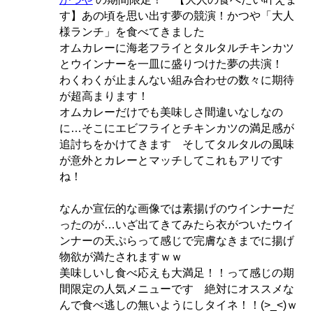
す】あの頃を思い出す夢の競演！かつや「大人
様ランチ」を食べてきました
オムカレーに海老フライとタルタルチキンカツ
とウインナーを一皿に盛りつけた夢の共演！
わくわくが止まんない組み合わせの数々に期待
が超高まります！
オムカレーだけでも美味しさ間違いなしなの
に…そこにエビフライとチキンカツの満足感が
追討ちをかけてきます そしてタルタルの風味
が意外とカレーとマッチしてこれもアリです
ね！
なんか宣伝的な画像では素揚げのウインナーだ
ったのが…いざ出てきてみたら衣がついたウイ
ンナーの天ぷらって感じで完膚なきまでに揚げ
物欲が満たされますｗｗ
美味しいし食べ応えも大満足！！って感じの期
間限定の人気メニューです 絶対にオススメな
んで食べ逃しの無いようにしタイネ！！(>_<)ｗ