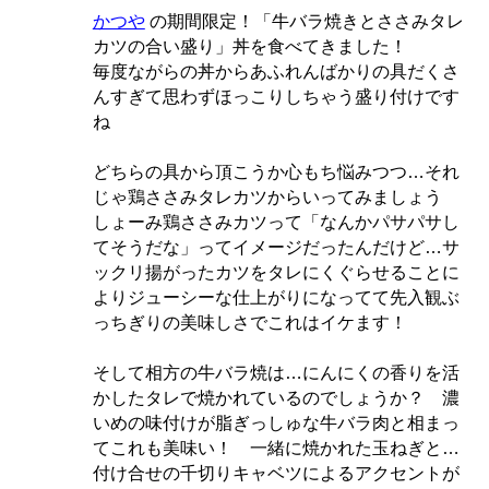
かつや
の期間限定！「牛バラ焼きとささみタレ
カツの合い盛り」丼を食べてきました！
毎度ながらの丼からあふれんばかりの具だくさ
んすぎて思わずほっこりしちゃう盛り付けです
ね
どちらの具から頂こうか心もち悩みつつ…それ
じゃ鶏ささみタレカツからいってみましょう
しょーみ鶏ささみカツって「なんかパサパサし
てそうだな」ってイメージだったんだけど…サ
ックリ揚がったカツをタレにくぐらせることに
よりジューシーな仕上がりになってて先入観ぶ
っちぎりの美味しさでこれはイケます！
そして相方の牛バラ焼は…にんにくの香りを活
かしたタレで焼かれているのでしょうか？ 濃
いめの味付けが脂ぎっしゅな牛バラ肉と相まっ
てこれも美味い！ 一緒に焼かれた玉ねぎと…
付け合せの千切りキャベツによるアクセントが