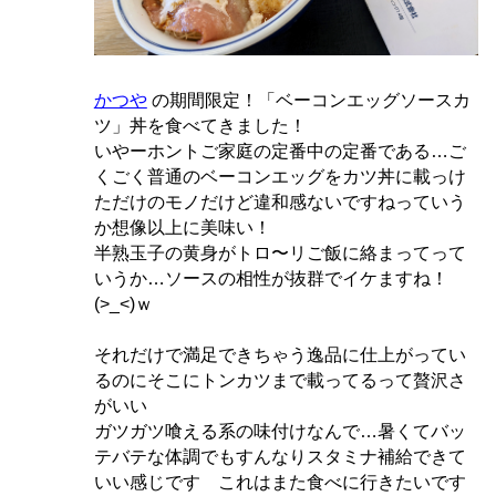
かつや
の期間限定！「ベーコンエッグソースカ
ツ」丼を食べてきました！
いやーホントご家庭の定番中の定番である…ご
くごく普通のベーコンエッグをカツ丼に載っけ
ただけのモノだけど違和感ないですねっていう
か想像以上に美味い！
半熟玉子の黄身がトロ〜リご飯に絡まってって
いうか…ソースの相性が抜群でイケますね！
(>_<)ｗ
それだけで満足できちゃう逸品に仕上がってい
るのにそこにトンカツまで載ってるって贅沢さ
がいい
ガツガツ喰える系の味付けなんで…暑くてバッ
テバテな体調でもすんなりスタミナ補給できて
いい感じです これはまた食べに行きたいです