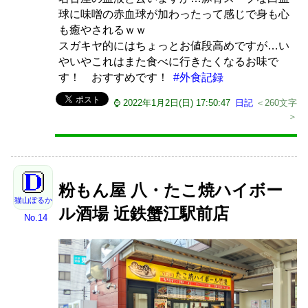
球に味噌の赤血球が加わったって感じで身も心
も癒やされるｗｗ
スガキヤ的にはちょっとお値段高めですが…い
やいやこれはまた食べに行きたくなるお味で
す！ おすすめです！
#外食記録
⌚ 2022年1月2日(日) 17:50:47
日記
＜260文字
＞
粉もん屋 八・たこ焼ハイボー
猫山ぽるか
ル酒場 近鉄蟹江駅前店
No.14