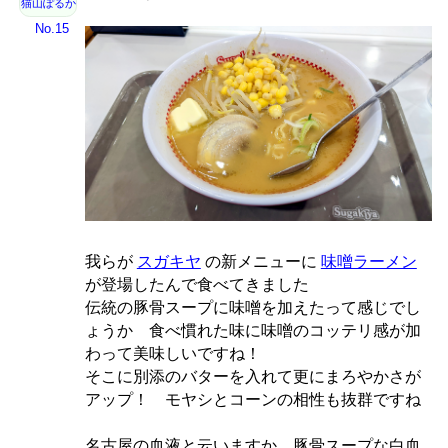
猫山ぽるか
No.15
我らが
スガキヤ
の新メニューに
味噌ラーメン
が登場したんで食べてきました
伝統の豚骨スープに味噌を加えたって感じでし
ょうか 食べ慣れた味に味噌のコッテリ感が加
わって美味しいですね！
そこに別添のバターを入れて更にまろやかさが
アップ！ モヤシとコーンの相性も抜群ですね
名古屋の血液と云いますか…豚骨スープな白血