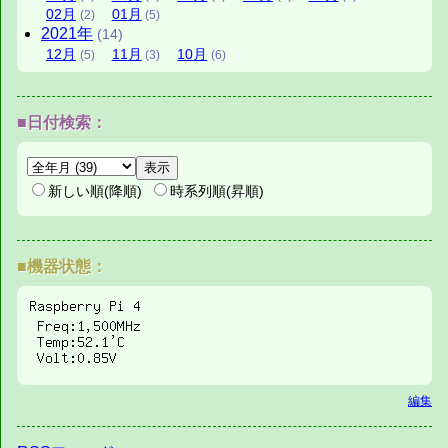
02
月
01
月
(2)
(5)
2021
年
(14)
12
月
11
月
10
月
(5)
(3)
(6)
■日付検索：
新しい順(降順)
時系列順(昇順)
■機器状態：
編集