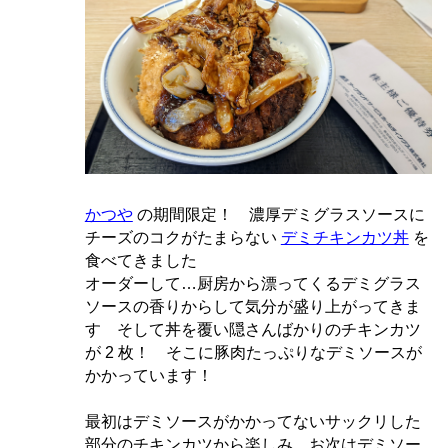
かつや
の期間限定！ 濃厚デミグラスソースに
チーズのコクがたまらない
デミチキンカツ丼
を
食べてきました
オーダーして…厨房から漂ってくるデミグラス
ソースの香りからして気分が盛り上がってきま
す そして丼を覆い隠さんばかりのチキンカツ
が 2 枚！ そこに豚肉たっぷりなデミソースが
かかっています！
最初はデミソースがかかってないサックリした
部分のチキンカツから楽しみ…お次はデミソー